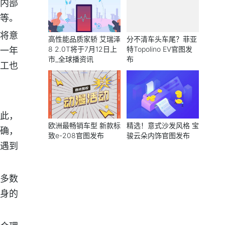
内部
等。
将意
高性能品质家轿 艾瑞泽
分不清车头车尾？菲亚
8 2.0T将于7月12日上
特Topolino EV官图发
一年
市_全球播资讯
布
工也
此，
欧洲最畅销车型 新款标
精选！意式沙发风格 宝
确，
致e-208官图发布
骏云朵内饰官图发布
遇到
多数
身的