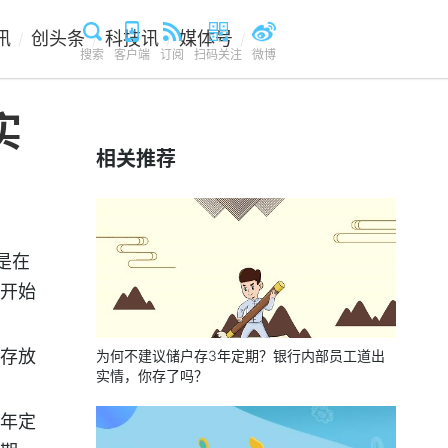
讯
创头条
科技讯
媒体号
/
/
/
/
搜索
客户端
订阅
扫码关注
微博
实
相关推荐
是在
开始
存放
为何不建议储户存3年定期？银行内部员工道出
实情，你存了吗？
年定