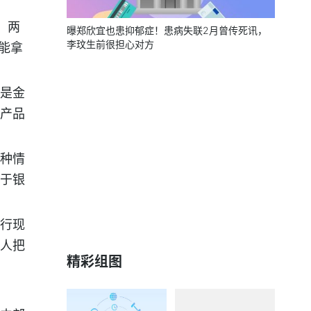
；两
曝郑欣宜也患抑郁症！患病失联2月曾传死讯，
李玟生前很担心对方
，能拿
是金
产品
种情
于银
行现
人把
精彩组图