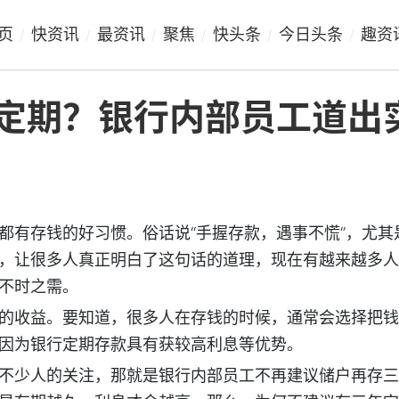
页
快资讯
最资讯
聚焦
快头条
今日头条
趣资
/
/
/
/
/
/
定期？银行内部员工道出
都有存钱的好习惯。俗话说“手握存款，遇事不慌”，尤其
，让很多人真正明白了这句话的道理，现在有越来越多人
不时之需。
的收益。要知道，很多人在存钱的时候，通常会选择把钱
因为银行定期存款具有获较高利息等优势。
不少人的关注，那就是银行内部员工不再建议储户再存三