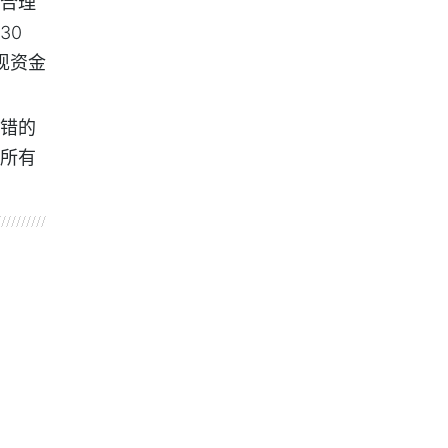
合理
30
现资金
错的
所有