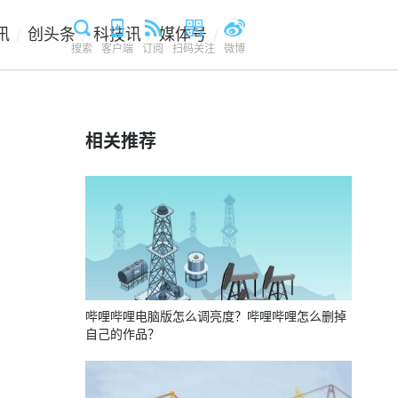
讯
创头条
科技讯
媒体号
/
/
/
/
搜索
客户端
订阅
扫码关注
微博
相关推荐
哔哩哔哩电脑版怎么调亮度？哔哩哔哩怎么删掉
自己的作品？