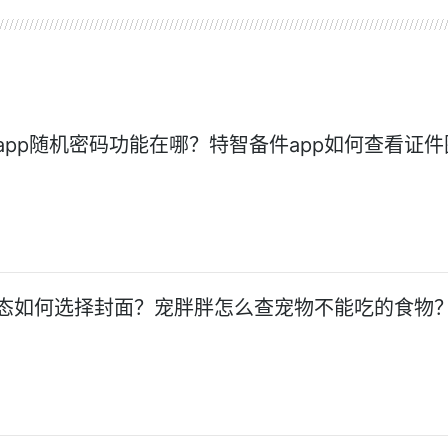
怎么打印
pdf去掉密码保护方法
pdf有密码打印方法
app随机密码功能在哪？特智备件app如何查看证件
态如何选择封面？宠胖胖怎么查宠物不能吃的食物