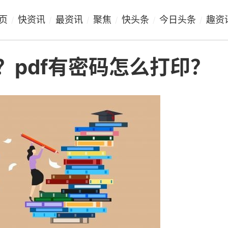
页
快资讯
最资讯
聚焦
快头条
今日头条
趣资
/
/
/
/
/
/
？pdf有密码怎么打印？