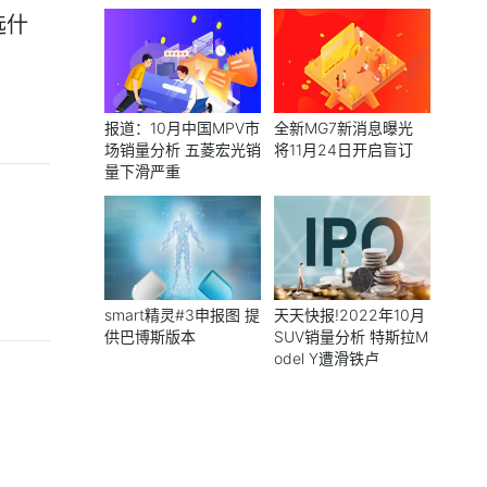
选什
报道：10月中国MPV市
全新MG7新消息曝光
场销量分析 五菱宏光销
将11月24日开启盲订
量下滑严重
smart精灵#3申报图 提
天天快报!2022年10月
供巴博斯版本
SUV销量分析 特斯拉M
odel Y遭滑铁卢